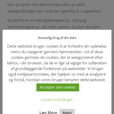
top, så spiser selv børnene løs uden at sætte
spørgsmålstegn ved, hvad der egentlig er i bagværket.
Opskrifterne er næringsberegnet pr. 100 g og
kalorieberegnet pr. stk. eller portion. Du kan desuden
kende de glutenfrie opskrifter på det lille ikon ved
Ansvarlig brug af din data
opskriften, så det er nemt at overskue.
Dette websted bruger cookies til at forbedre din oplevelse,
Helene arbejder til daglig som ernæringsassistent eller
mens du navigerer gennem hjemmesiden. Ud af disse
“madmor”, som børnene i hendes skovbørnehave kalder
cookies gemmes de cookies, der er kategoriseret efter
hende. Hun deler sin passion for madglæde,
behov, i din browser, da de er lige så vigtige for udførelsen
af grundlæggende funktioner på webstedet. Vi bruger
bæredygtighed og madspildsfri bagning med et
også tredjepartscookies, der hjælper os med at analysere
voksende fællesskab på
Instagram @helene.sprogoee.dk
.
og forstå, hvordan vores bruger benytter dette websted.
Bag med Helene er din invitation til at bage med
Accepter alle cookies
hjertet, med omtanke og med et strejf af kreativitet.
S
å kan du nyde dine favoritter lidt oftere og med
Cookie-indstillinger
ekstra god samvittighed.
Læs Mere
Reject