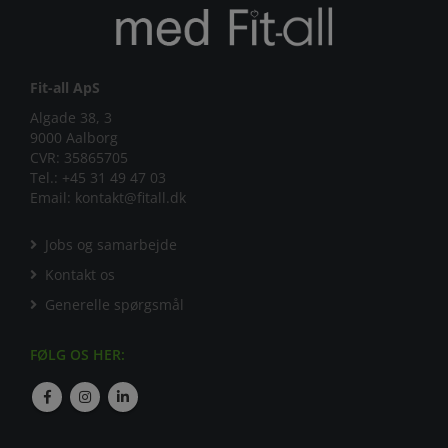
Fit-all ApS
Algade 38, 3
9000 Aalborg
Tel.:
+45 31 49 47 03
Email:
kontakt@fitall.dk
Jobs og samarbejde
Kontakt os
Generelle spørgsmål
FØLG OS HER: