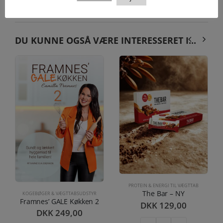
YDERLIGERE INFORMATION
DU KUNNE OGSÅ VÆRE INTERESSERET I...
PROTEIN & ENERGI TIL VÆGTTAB
The Bar – NY
KOGEBØGER & VÆGTTABSUDSTYR
Framnes’ GALE Køkken 2
DKK
129,00
DKK
249,00