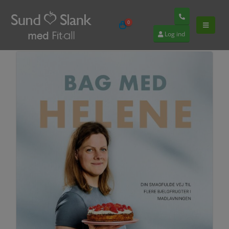
0
Log ind