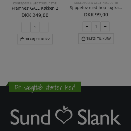
KOGEBØGER & VÆGTTABSUDSTYR
KOGEBØGER & VÆGTTABSUDSTYR
Sjippetov med hop- og kalorietæller
Framnes’ GALE Køkken 2
DKK
99,00
DKK
249,00
TILFØJ TIL KURV
TILFØJ TIL KURV
Dit vægttab starter her!