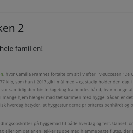
ken 2
hele familien!
en
, hvor Camilla Framnes fortalte om sit liv efter TV-succesen ”D
7 kilo, som hun i 2017 gik i mål med – og stadig holder den dag i
var samtidig den første kogebog fra hendes hånd, hvor mange af op
. I mange hjem hænger mad tæt sammen med hygge. Sådan er det 
isk hverdag betyder, at hyggestunderne prioriteres benhårdt og 
dlingsopskrifter på hyggemad til både hverdag og fest. Uanset, om
dag eller om det er en lækker suppe med hjemmebagte flutes, der 