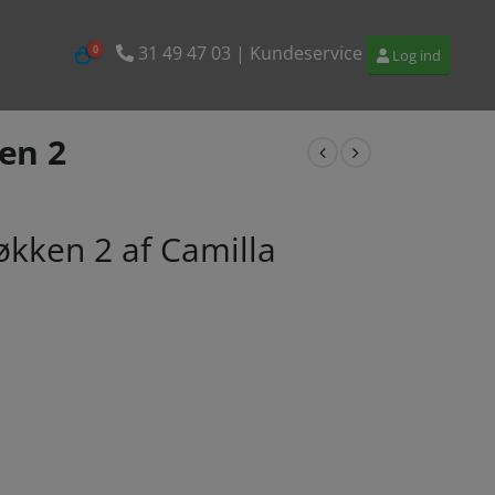
31 49 47 03
| Kundeservice
0
Log ind
en 2
kken 2 af Camilla