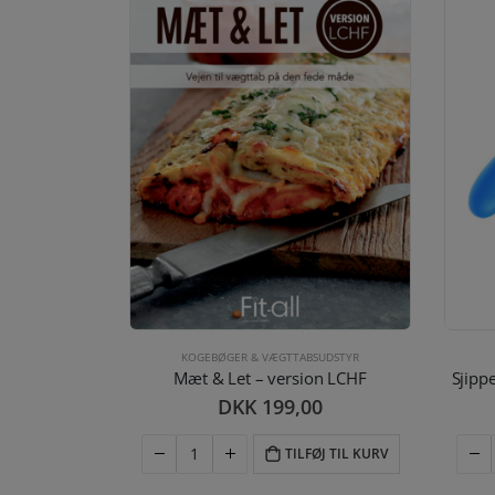
KOGEBØGER & VÆGTTABSUDSTYR
SUDSTYR
Mæt & Let – version LCHF
Sjipp
ne
DKK
199,00
0
TILFØJ TIL KURV
ØJ TIL KURV