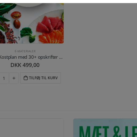
E-MATERIALER
E-bog Kostplan med 30+ opskrifter – Den Gode Start (Fuld version)
DKK
499,00
TILFØJ TIL KURV