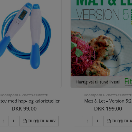
KOGEBØGER & VÆGTTABSUDSTYR
KOGEBØGER & VÆGTTABSUDSTYR
etov med hop- og kalorietæller
Mæt & Let – Version 5:2
DKK
99,00
DKK
199,00
TILFØJ TIL KURV
TILFØJ TIL