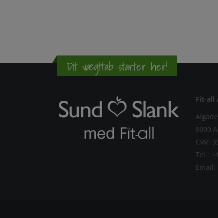
Dit vægttab starter her!
Fit-all
Algade
9000 A
Tel.:
+4
Email: