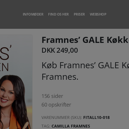
INFOMØDER
FIND OS HER
PRISER
WEBSHOP
Framnes’ GALE Køkk
DKK
249,00
Køb Framnes’ GALE Kø
Framnes.
156 sider
60 opskrifter
VARENUMMER (SKU):
FITALL10-018
TAG:
CAMILLA FRAMNES