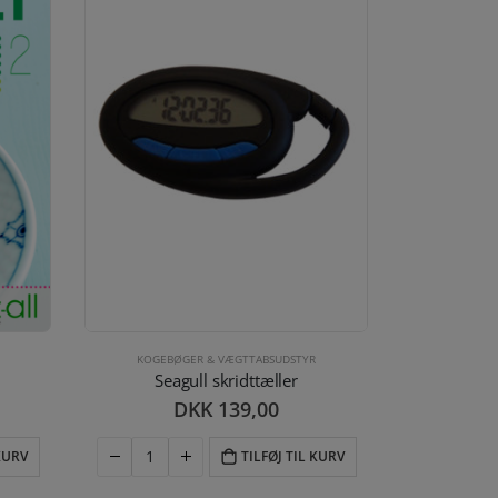
KOGEBØGER & VÆGTTABSUDSTYR
KOGEBØ
Seagull skridttæller
B
DKK
139,00
 KURV
TILFØJ TIL KURV