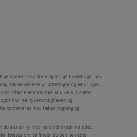
e Unge Mødre” med åbne og ærlige fortællinger om
 dag, takket være de prioriteringer og ændringer,
skrifterne er endt med at blive til livretter
også hos realitypersonligheden og
ofte kombineres med fælles bagning og
 du ønsker ny inspiration til snack-måltidet,
skal kræses om, så finder du den lækreste