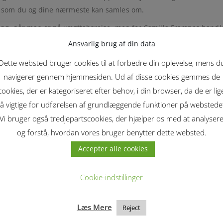
, som du og dine nærmeste kan samles om.
ng, når man er på vægttabsrejse, men for Camilla Framnes handler
eberegnede. Denne kogebog er blevet til på baggrund af opfordring
Ansvarlig brug af din data
, og stadig hjælper, på vej mod et varigt vægttab gennem sit v
Dette websted bruger cookies til at forbedre din oplevelse, mens d
.
navigerer gennem hjemmesiden. Ud af disse cookies gemmes de
cookies, der er kategoriseret efter behov, i din browser, da de er lig
I...
å vigtige for udførelsen af grundlæggende funktioner på webstede
Vi bruger også tredjepartscookies, der hjælper os med at analyser
og forstå, hvordan vores bruger benytter dette websted.
Accepter alle cookies
Cookie-indstillinger
Læs Mere
Reject