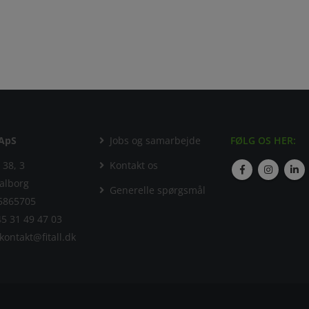
 ApS
Jobs og samarbejde
FØLG OS HER:
 38, 3
Kontakt os
alborg
Generelle spørgsmål
5 31 49 47 03
kontakt@fitall.dk