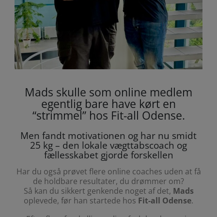
Mads skulle som online medlem
egentlig bare have kørt en
“strimmel” hos Fit-all Odense.
Men fandt motivationen og har nu smidt
25 kg – den lokale vægttabscoach og
fællesskabet gjorde forskellen
Har du også prøvet flere online coaches uden at få
de holdbare resultater, du drømmer om?
Så kan du sikkert genkende noget af det,
Mads
oplevede, før han startede hos
Fit-all Odense
.