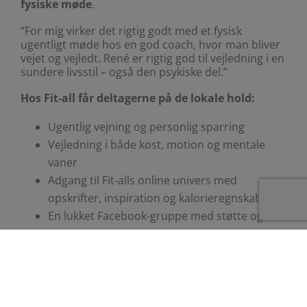
fysiske møde
.
“For mig virker det rigtig godt med et fysisk
ugentligt møde hos en god coach, hvor man bliver
vejet og vejledt. René er rigtig god til vejledning i en
sundere livsstil – også den psykiske del.”
Hos Fit-all får deltagerne på de lokale hold:
Ugentlig vejning og personlig sparring
Vejledning i både kost, motion og mentale
vaner
Adgang til Fit-alls online univers med
opskrifter, inspiration og kalorieregnskab
En lukket Facebook-gruppe med støtte og
sparring
Mads oplever især værdien i, at støtten ikke
stopper efter vejningen:
“
René har en Facebookgruppe i forbindelse med