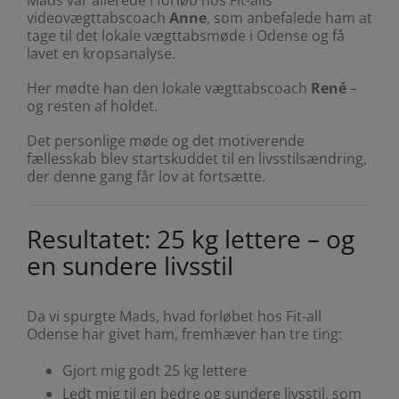
Mads var allerede i forløb hos Fit-alls
videovægttabscoach
Anne
, som anbefalede ham at
tage til det lokale vægttabsmøde i
Odense
og få
lavet en kropsanalyse.
Her mødte han den lokale vægttabscoach
René
–
og resten af holdet.
Det personlige møde og det motiverende
fællesskab blev startskuddet til en livsstilsændring,
der denne gang får lov at fortsætte.
Resultatet: 25 kg lettere – og
en sundere livsstil
Da vi spurgte Mads, hvad forløbet hos Fit-all
Odense har givet ham, fremhæver han tre ting:
Gjort mig godt 25 kg lettere
Ledt mig til en bedre og sundere livsstil, som