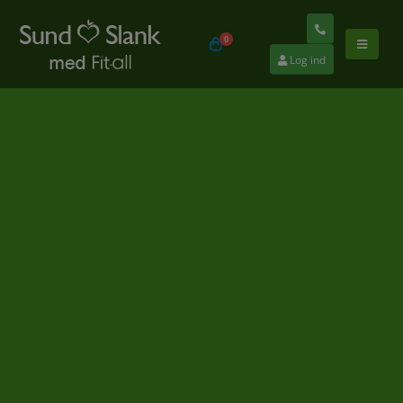
0
Log ind